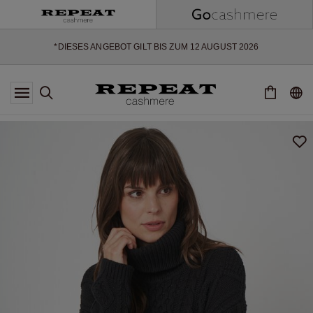
WEICHE NEUE STYLES & FRISCHE FARBEN FÜR DIE KOMMENDE
SAISON
EXTRA 10% OFF SALE
*DIESES ANGEBOT GILT BIS ZUM 12 AUGUST 2026
*GILT NICHT FÜR LIMITED EDITION
*AUSNAHMEN SIND MÖGLICH
NEUE CASHMERE-NEUHEITEN
WEICHE NEUE STYLES & FRISCHE FARBEN FÜR DIE KOMMENDE
SAISON
EXTRA 10% OFF SALE