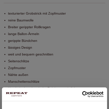
texturierter Grobstrick mit Zopfmuster
reine Baumwolle
Breiter gerippter Rollkragen
lange Ballon-Ärmeln
gerippte Bündchen
lässiges Design
weit und bequem geschnitten
Seitenschlitze
Zopfmuster
Nähte außen
Manschettenschlitze
Handwäsche, chemische Reinigung möglich
100% Baumwolle