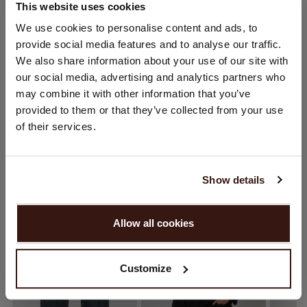
This website uses cookies
GRÖSSE & SCHNITT
STANDORT ÄNDERN
We use cookies to personalise content and ads, to
provide social media features and to analyse our traffic.
Sie besuchen Repeat cashmere von Niederlande (€) aus.
PFLEGEHINWEISE
We also share information about your use of our site with
Möchten Sie Ihre Standort aktualisieren?
our social media, advertising and analytics partners who
Land:
may combine it with other information that you’ve
VERSAND & RÜCKGABE
provided to them or that they’ve collected from your use
Vereinigte Staaten ($)
of their services.
Sprache:
DAS KÖNNTE IHNEN AUCH GEFALLEN
English
Show details
WEITER
Allow all cookies
Nein, weiter shoppen in
Niederlande (€)
Customize