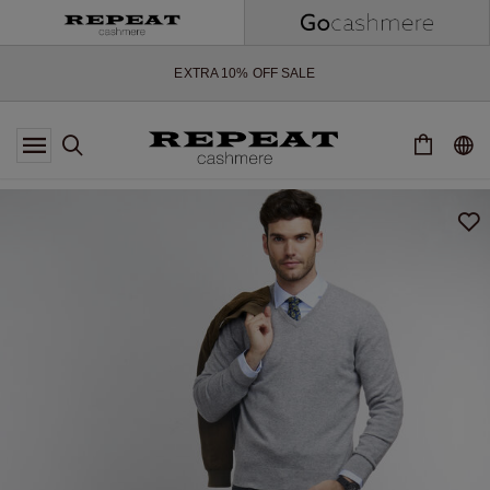
ZACHTE NIEUWE STIJLEN EN FRISSE KLEUREN VOOR HET KOMENDE
SEIZOEN
EXTRA 10% OFF SALE
*AANBIEDING IS GELDIG T/M 12 AUGUSTUS 2026
*NIET GELDIG VOOR LIMITED EDITION
*UITZONDERINGEN KUNNEN VAN TOEPASSING ZIJN
NIEUWE CASHMERE COLLECTIE
ZACHTE NIEUWE STIJLEN EN FRISSE KLEUREN VOOR HET KOMENDE
SEIZOEN
EXTRA 10% OFF SALE