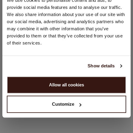
LAND WIJZIGEN
We use cookies to personalise content and ads, to
provide social media features and to analyse our traffic.
U bezoekt Repeat cashmere vanuit Nederland (€). Wilt u uw
DIT VINDT U MISSCHIEN OOK LEUK
We also share information about your use of our site with
land wijzigen?
our social media, advertising and analytics partners who
Land:
may combine it with other information that you’ve
provided to them or that they’ve collected from your use
Verenigde Staten ($)
of their services.
Taal:
English
Show details
GA VERDER
Allow all cookies
Nee, winkel verder in
Nederland (€)
Jeans Met Brede Pijpen
Cashmere Trui Met Opstaande Kraag
Customize
€ 111,96
€ 159,95
€ 259,95