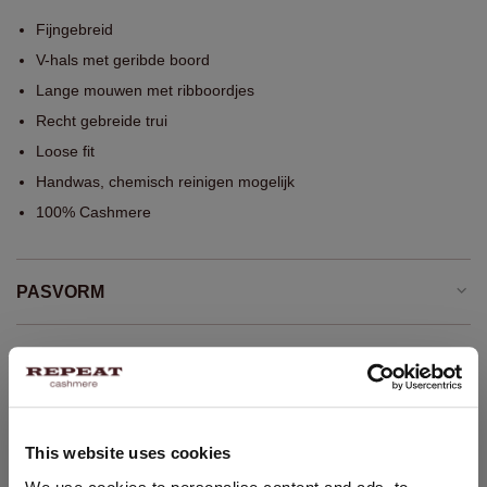
Fijngebreid
V-hals met geribde boord
Lange mouwen met ribboordjes
Recht gebreide trui
Loose fit
Handwas, chemisch reinigen mogelijk
100% Cashmere
PASVORM
WASVOORSCHRIFT
VERZENDEN & RETOURNEREN
This website uses cookies