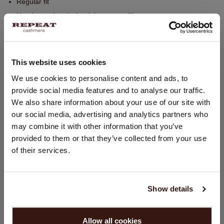
Regular fit
Handwas, chemisch reinigen mogelijk
100% Organisch Cashmere (GOTS-gecertificeerd)
This website uses cookies
PASVORM
LAND WIJZIGEN
We use cookies to personalise content and ads, to
provide social media features and to analyse our traffic.
U bezoekt Repeat cashmere vanuit Nederland (€). Wilt u uw
WASVOORSCHRIFT
We also share information about your use of our site with
land wijzigen?
our social media, advertising and analytics partners who
Land:
may combine it with other information that you’ve
VERZENDEN & RETOURNEREN
provided to them or that they’ve collected from your use
Verenigde Staten ($)
of their services.
Taal:
DIT VINDT U MISSCHIEN OOK LEUK
English
Show details
GA VERDER
Allow all cookies