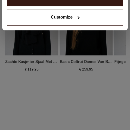
Nee, winkel verder in
Nederland (€)
Customize
Zachte Kasjmier Sjaal Met Franjes - Biologisch & Elegant
Basic Coltrui Dames Van Biologisch Kasjmier
€ 119,95
€ 259,95