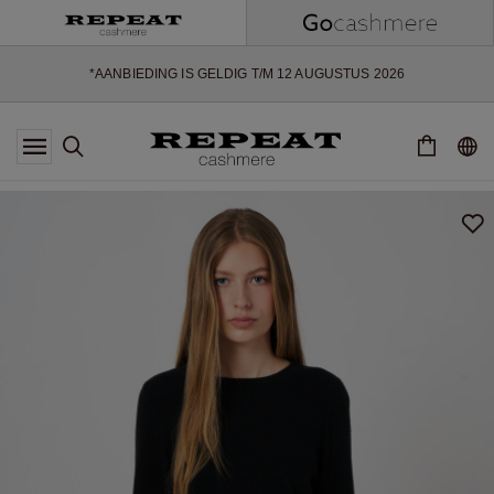
ZACHTE NIEUWE STIJLEN EN FRISSE KLEUREN VOOR HET KOMENDE
SEIZOEN
EXTRA 10% OFF SALE
*AANBIEDING IS GELDIG T/M 12 AUGUSTUS 2026
*NIET GELDIG VOOR LIMITED EDITION
*UITZONDERINGEN KUNNEN VAN TOEPASSING ZIJN
NIEUWE CASHMERE COLLECTIE
ZACHTE NIEUWE STIJLEN EN FRISSE KLEUREN VOOR HET KOMENDE
SEIZOEN
EXTRA 10% OFF SALE