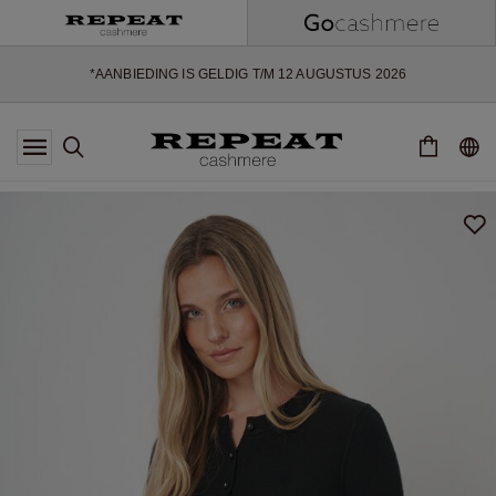
ZACHTE NIEUWE STIJLEN EN FRISSE KLEUREN VOOR HET KOMENDE
SEIZOEN
EXTRA 10% OFF SALE
*AANBIEDING IS GELDIG T/M 12 AUGUSTUS 2026
*NIET GELDIG VOOR LIMITED EDITION
*UITZONDERINGEN KUNNEN VAN TOEPASSING ZIJN
NIEUWE CASHMERE COLLECTIE
ZACHTE NIEUWE STIJLEN EN FRISSE KLEUREN VOOR HET KOMENDE
SEIZOEN
EXTRA 10% OFF SALE