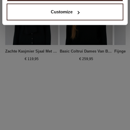
Customize
Zachte Kasjmier Sjaal Met Franjes - Biologisch & Elegant
Basic Coltrui Dames Van Biologisch Kasjmier
€ 119,95
€ 259,95