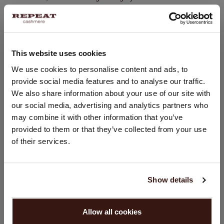
100% Organisch Cashmere (GOTS gecertificeerd)
PASVORM
This website uses cookies
LAND WIJZIGEN
We use cookies to personalise content and ads, to
WASVOORSCHRIFT
provide social media features and to analyse our traffic.
U bezoekt Repeat cashmere vanuit Nederland (€). Wilt u uw
We also share information about your use of our site with
land wijzigen?
our social media, advertising and analytics partners who
VERZENDEN & RETOURNEREN
Land:
may combine it with other information that you’ve
provided to them or that they’ve collected from your use
Verenigde Staten ($)
of their services.
Taal:
DIT VINDT U MISSCHIEN OOK LEUK
English
Show details
GA VERDER
Allow all cookies
Nee, winkel verder in
Nederland (€)