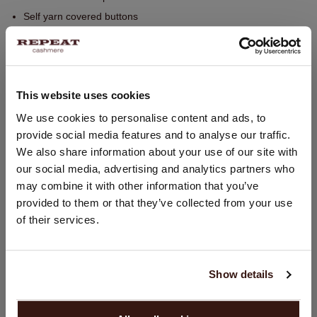
Self yarn covered buttons
Handwas, chemisch reinigen mogelijk
100% Organisch Cashmere (GOTS gecertificeerd)
This website uses cookies
PASVORM
LAND WIJZIGEN
We use cookies to personalise content and ads, to
provide social media features and to analyse our traffic.
U bezoekt Repeat cashmere vanuit Nederland (€). Wilt u uw
WASVOORSCHRIFT
We also share information about your use of our site with
land wijzigen?
our social media, advertising and analytics partners who
Land:
may combine it with other information that you’ve
VERZENDEN & RETOURNEREN
provided to them or that they’ve collected from your use
Verenigde Staten ($)
of their services.
Taal:
English
DIT VINDT U MISSCHIEN OOK LEUK
Show details
GA VERDER