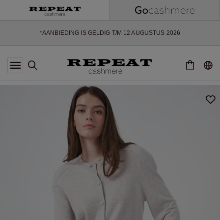
ZACHTE NIEUWE STIJLEN EN FRISSE KLEUREN VOOR HET KOMENDE
SEIZOEN
EXTRA 10% OFF SALE
*AANBIEDING IS GELDIG T/M 12 AUGUSTUS 2026
*NIET GELDIG VOOR LIMITED EDITION
*UITZONDERINGEN KUNNEN VAN TOEPASSING ZIJN
NIEUWE CASHMERE COLLECTIE
ZACHTE NIEUWE STIJLEN EN FRISSE KLEUREN VOOR HET KOMENDE
SEIZOEN
EXTRA 10% OFF SALE