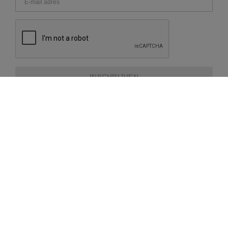
INSCHRIJVEN
OVER REPEAT
KLANTENSERVICE
EXTRA INFORMATIE
BETAALMETHODES
VERZENDING EN LEVERING