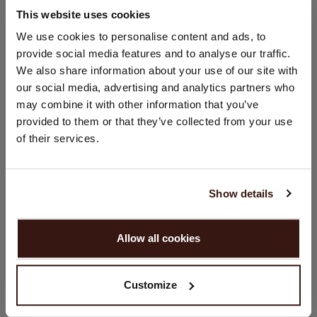
This website uses cookies
VERZENDEN & RETOURNEREN
LAND WIJZIGEN
We use cookies to personalise content and ads, to
provide social media features and to analyse our traffic.
U bezoekt Repeat cashmere vanuit Nederland (€). Wilt u uw
We also share information about your use of our site with
land wijzigen?
our social media, advertising and analytics partners who
Land:
DIT VINDT U MISSCHIEN OOK LEUK
may combine it with other information that you’ve
provided to them or that they’ve collected from your use
Verenigde Staten ($)
of their services.
Taal:
English
Show details
GA VERDER
Allow all cookies
Nee, winkel verder in
Nederland (€)
Customize