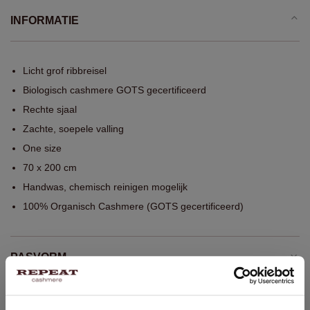
INFORMATIE
Licht grof ribbreisel
Biologisch cashmere GOTS gecertificeerd
Rechte sjaal
Zachte, soepele valling
One size
70 x 200 cm
Handwas, chemisch reinigen mogelijk
100% Organisch Cashmere (GOTS gecertificeerd)
PASVORM
WASVOORSCHRIFT