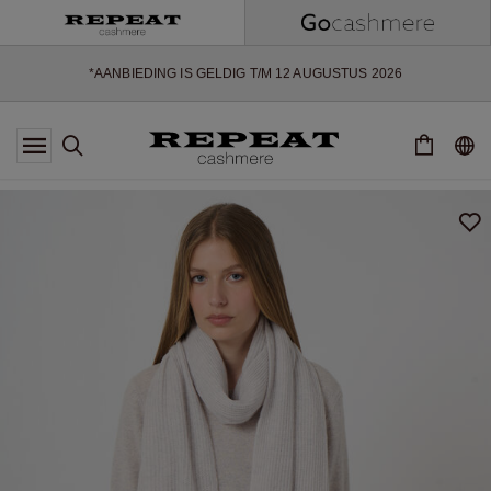
ZACHTE NIEUWE STIJLEN EN FRISSE KLEUREN VOOR HET KOMENDE
SEIZOEN
EXTRA 10% OFF SALE
*AANBIEDING IS GELDIG T/M 12 AUGUSTUS 2026
*NIET GELDIG VOOR LIMITED EDITION
*UITZONDERINGEN KUNNEN VAN TOEPASSING ZIJN
NIEUWE CASHMERE COLLECTIE
ZACHTE NIEUWE STIJLEN EN FRISSE KLEUREN VOOR HET KOMENDE
SEIZOEN
EXTRA 10% OFF SALE