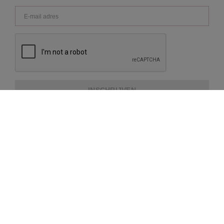
INSCHRIJVEN
OVER REPEAT
KLANTENSERVICE
EXTRA INFORMATIE
BETAALMETHODES