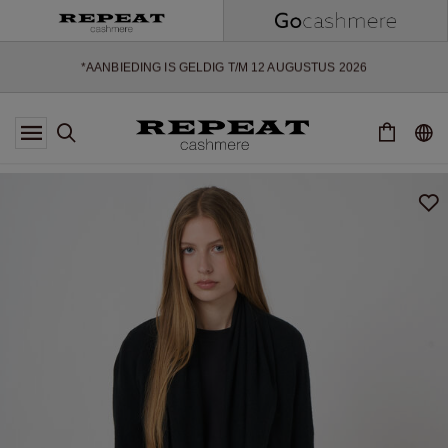
ZACHTE NIEUWE STIJLEN EN FRISSE KLEUREN VOOR HET KOMENDE
SEIZOEN
EXTRA 10% OFF SALE
*AANBIEDING IS GELDIG T/M 12 AUGUSTUS 2026
*NIET GELDIG VOOR LIMITED EDITION
*UITZONDERINGEN KUNNEN VAN TOEPASSING ZIJN
NIEUWE CASHMERE COLLECTIE
ZACHTE NIEUWE STIJLEN EN FRISSE KLEUREN VOOR HET KOMENDE
SEIZOEN
EXTRA 10% OFF SALE