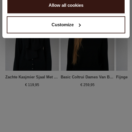
Allow all cookies
Nee, winkel verder in
Nederland (€)
Customize
Zachte Kasjmier Sjaal Met Franjes - Biologisch & Elegant
Basic Coltrui Dames Van Biologisch Kasjmier
€ 119,95
€ 259,95