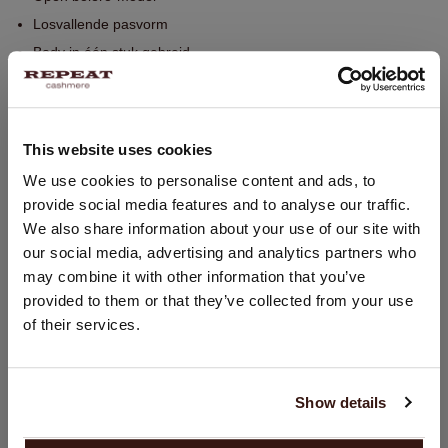
Losvallende pasvorm
Body in één stuk gebreid
Handwas, chemisch reinigen mogelijk
100% Organisch Cashmere (GOTS-gecertificeerd)
This website uses cookies
LAND WIJZIGEN
We use cookies to personalise content and ads, to
PASVORM
provide social media features and to analyse our traffic.
U bezoekt Repeat cashmere vanuit Nederland (€). Wilt u uw
We also share information about your use of our site with
land wijzigen?
WASVOORSCHRIFT
our social media, advertising and analytics partners who
Land:
may combine it with other information that you’ve
provided to them or that they’ve collected from your use
VERZENDEN & RETOURNEREN
Verenigde Staten ($)
of their services.
Taal:
English
Show details
DIT VINDT U MISSCHIEN OOK LEUK
GA VERDER