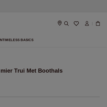
SEIZOEN
ON
TIMELESS BASICS
jmier Trui Met Boothals