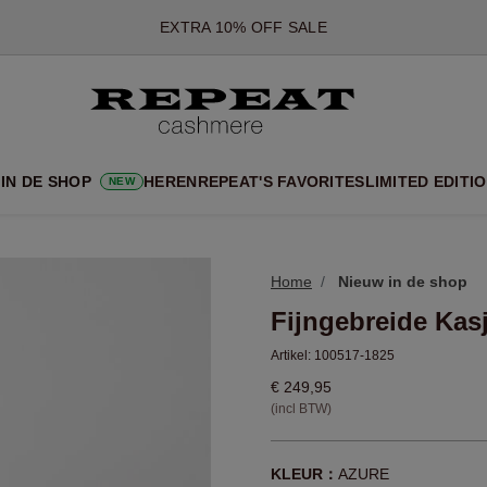
*AANBIEDING IS GELDIG T/M 12 AUGUSTUS 2026
*NIET GELDIG VOOR LIMITED EDITION
*UITZONDERINGEN KUNNEN VAN TOEPASSING ZIJN
NIEUWE CASHMERE COLLECTIE
 NIEUWE STIJLEN EN FRISSE KLEUREN VOOR HET KOMENDE 
IN DE SHOP
HEREN
REPEAT'S FAVORITES
LIMITED EDITI
NEW
EXTRA 10% OFF SALE
Home
Nieuw in de shop
Fijngebreide Kas
Artikel:
100517-1825
€ 249,95
(incl BTW)
KLEUR：
AZURE