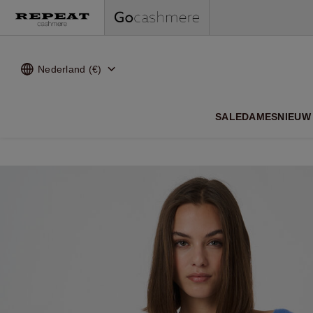
Nederland (€)
ZACHTE
SALE
DAMES
NIEUW 