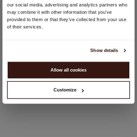
Regular fit
our social media, advertising and analytics partners who
Land:
Handwas, chemisch reinigen mogelijk
may combine it with other information that you’ve
100% Organisch Cashmere (GOTS-gecertificeerd)
provided to them or that they’ve collected from your use
Verenigde Staten ($)
of their services.
Taal:
PASVORM
English
Show details
WASVOORSCHRIFT
GA VERDER
Allow all cookies
Nee, winkel verder in
Nederland (€)
VERZENDEN & RETOURNEREN
Customize