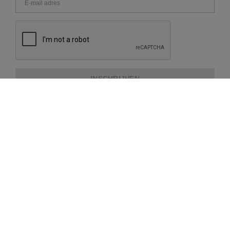
INSCHRIJVEN
OVER REPEAT
KLANTENSERVICE
EXTRA INFORMATIE
BETAALMETHODES
VERZENDING EN LEVERING