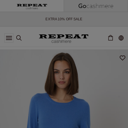
ZACHTE NIEUWE STIJLEN EN FRISSE KLEUREN VOOR HET KOMENDE
SEIZOEN
EXTRA 10% OFF SALE
*AANBIEDING IS GELDIG T/M 12 AUGUSTUS 2026
*NIET GELDIG VOOR LIMITED EDITION
*UITZONDERINGEN KUNNEN VAN TOEPASSING ZIJN
NIEUWE CASHMERE COLLECTIE
ZACHTE NIEUWE STIJLEN EN FRISSE KLEUREN VOOR HET KOMENDE
SEIZOEN
EXTRA 10% OFF SALE