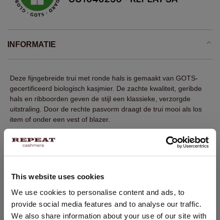
INFORMATIE
Deze fijngebreide trui met ronde hals is gemaakt van GOTS-
gecertificeerd biologisch kasjmier. De zachte kwaliteit, geribde
hals en ribboorden geven de stijl een klassieke, verzorgde
uitstraling. Door de rechte pasvorm draagt de trui mooi als los
item of onder een vest of blazer.
Fijn gebreid
100% GOTS-gecertificeerd biologisch kasjmier
Geribde ronde hals
This website uses cookies
Lange mouwen met ribboorden
LAND WIJZIGEN
We use cookies to personalise content and ads, to
Geribde zoom
provide social media features and to analyse our traffic.
Recht model
U bezoekt Repeat cashmere vanuit Nederland (€). Wilt u uw
We also share information about your use of our site with
land wijzigen?