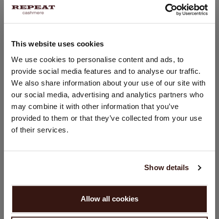
PASVORM
This website uses cookies
LAND WIJZIGEN
We use cookies to personalise content and ads, to
WASVOORSCHRIFT
provide social media features and to analyse our traffic.
U bezoekt Repeat cashmere vanuit Nederland (€). Wilt u uw
We also share information about your use of our site with
land wijzigen?
VERZENDEN & RETOURNEREN
our social media, advertising and analytics partners who
Land:
may combine it with other information that you’ve
provided to them or that they’ve collected from your use
Verenigde Staten ($)
of their services.
DIT VINDT U MISSCHIEN OOK LEUK
Taal:
English
Show details
GA VERDER
Allow all cookies
Nee, winkel verder in
Nederland (€)