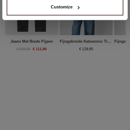
Customize
Jeans Met Brede Pijpen
Fijngebreide Katoenmix Trui Met Boothals
€ 111,96
€ 159,95
€ 129,95