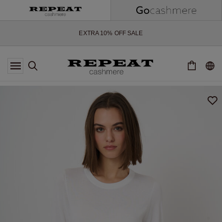
ZACHTE NIEUWE STIJLEN EN FRISSE KLEUREN VOOR HET KOMENDE
SEIZOEN
EXTRA 10% OFF SALE
*AANBIEDING IS GELDIG T/M 12 AUGUSTUS 2026
*NIET GELDIG VOOR LIMITED EDITION
*UITZONDERINGEN KUNNEN VAN TOEPASSING ZIJN
NIEUWE CASHMERE COLLECTIE
ZACHTE NIEUWE STIJLEN EN FRISSE KLEUREN VOOR HET KOMENDE
SEIZOEN
EXTRA 10% OFF SALE