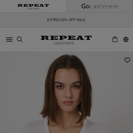
ZACHTE NIEUWE STIJLEN EN FRISSE KLEUREN VOOR HET KOMENDE
SEIZOEN
EXTRA 10% OFF SALE
*AANBIEDING IS GELDIG T/M 12 AUGUSTUS 2026
*NIET GELDIG VOOR LIMITED EDITION
*UITZONDERINGEN KUNNEN VAN TOEPASSING ZIJN
NIEUWE CASHMERE COLLECTIE
ZACHTE NIEUWE STIJLEN EN FRISSE KLEUREN VOOR HET KOMENDE
SEIZOEN
EXTRA 10% OFF SALE