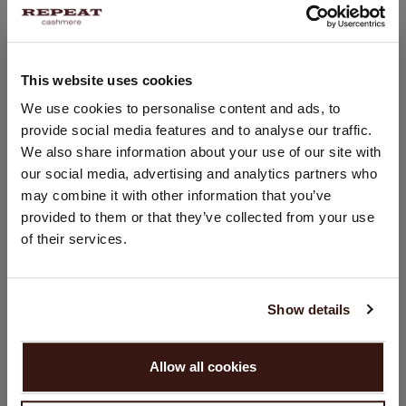
PASVORM
This website uses cookies
LAND WIJZIGEN
We use cookies to personalise content and ads, to
WASVOORSCHRIFT
provide social media features and to analyse our traffic.
U bezoekt Repeat cashmere vanuit Nederland (€). Wilt u uw
We also share information about your use of our site with
land wijzigen?
VERZENDEN & RETOURNEREN
our social media, advertising and analytics partners who
Land:
may combine it with other information that you’ve
provided to them or that they’ve collected from your use
Verenigde Staten ($)
of their services.
DIT VINDT U MISSCHIEN OOK LEUK
Taal:
English
Show details
GA VERDER
Allow all cookies
Nee, winkel verder in
Nederland (€)