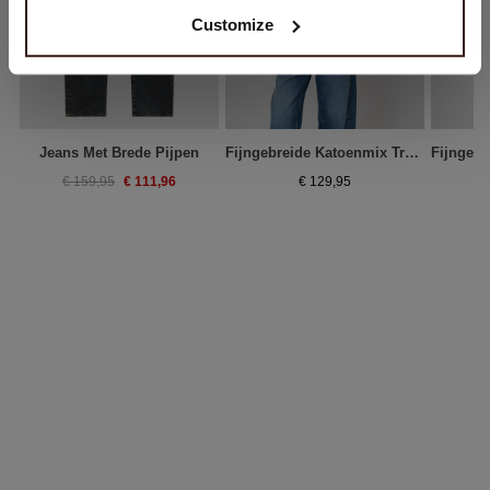
Customize
Jeans Met Brede Pijpen
Fijngebreide Katoenmix Trui Met Boothals
€ 111,96
€ 159,95
€ 129,95