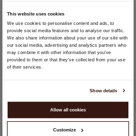
This website uses cookies
VERZENDEN & RETOURNEREN
LAND WIJZIGEN
We use cookies to personalise content and ads, to
provide social media features and to analyse our traffic.
U bezoekt Repeat cashmere vanuit Nederland (€). Wilt u uw
We also share information about your use of our site with
land wijzigen?
our social media, advertising and analytics partners who
DIT VINDT U MISSCHIEN OOK LEUK
Land:
may combine it with other information that you’ve
provided to them or that they’ve collected from your use
Verenigde Staten ($)
of their services.
Taal:
English
Show details
GA VERDER
Allow all cookies
Nee, winkel verder in
Nederland (€)
Customize