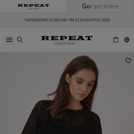
ZACHTE NIEUWE STIJLEN EN FRISSE KLEUREN VOOR HET KOMENDE
SEIZOEN
EXTRA 10% OFF SALE
*AANBIEDING IS GELDIG T/M 12 AUGUSTUS 2026
*NIET GELDIG VOOR LIMITED EDITION
*UITZONDERINGEN KUNNEN VAN TOEPASSING ZIJN
NIEUWE CASHMERE COLLECTIE
ZACHTE NIEUWE STIJLEN EN FRISSE KLEUREN VOOR HET KOMENDE
SEIZOEN
EXTRA 10% OFF SALE