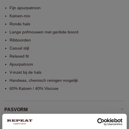
Fijn ajourpatroon
Katoen-mix
Ronde hals
Lange pofmouwen met geribde boord
Ribboorden
Casual stijl
Relaxed fit
Ajourpatroon
V-inzet bij de hals
Handwas, chemisch reinigen mogelijk
60% Katoen / 40% Viscose
PASVORM
WASVOORSCHRIFT