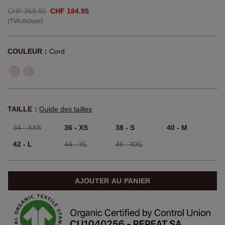
CHF 369.90
CHF 184.95
(TVA incluse)
COULEUR：
Cord
TAILLE：
Guide des tailles
34 - XXS
36 - XS
38 - S
40 - M
42 - L
44 - XL
46 - XXL
AJOUTER AU PANIER