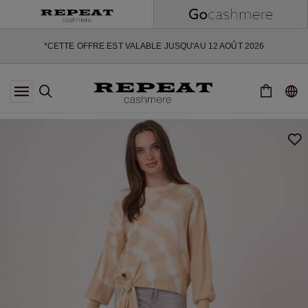
NOUVEAUX STYLES DOUX ET NOUVELLES COULEURS POUR LA
SAISON À VENIR
EXTRA 10% OFF SALE
*CETTE OFFRE EST VALABLE JUSQU'AU 12 AOÛT 2026
*NON VALABLE SUR LIMITED EDITION
*EXCEPTIONS PEUVENT S'APPLIQUER
NOUVEAUTÉS EN CACHEMIRE
NOUVEAUX STYLES DOUX ET NOUVELLES COULEURS POUR LA
SAISON À VENIR
EXTRA 10% OFF SALE