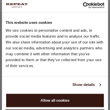
Lavage à la main, nettoyage à sec autorisé
100% Cachemire organique
This website uses cookies
CHANGER DE PAYS
We use cookies to personalise content and ads, to
TAILLE & COUPE
provide social media features and to analyse our traffic.
Vous visitez Repeat cashmere depuis Suisse (CHF).
We also share information about your use of our site with
Souhaitez-vous mettre à jour votre localisation ?
ENTRETIEN
our social media, advertising and analytics partners who
Pays:
may combine it with other information that you’ve
provided to them or that they’ve collected from your use
LIVRAISON ET RETOURS
États-Unis ($)
of their services.
Langue:
English
Show details
VOUS ALLEZ ADORER ÇA
CONTINUER
Allow all cookies
Non, continuez à naviguer en
Suisse (CHF)