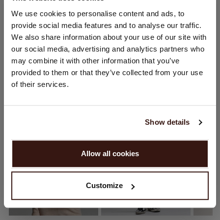
CHANGER DE PAYS
We use cookies to personalise content and ads, to
provide social media features and to analyse our traffic.
LIVRAISON ET RETOURS
Vous visitez Repeat cashmere depuis Suisse (CHF).
We also share information about your use of our site with
Souhaitez-vous mettre à jour votre localisation ?
our social media, advertising and analytics partners who
Pays:
may combine it with other information that you’ve
provided to them or that they’ve collected from your use
États-Unis ($)
VOUS ALLEZ ADORER ÇA
of their services.
Langue:
English
Show details
CONTINUER
Allow all cookies
Non, continuez à naviguer en
Suisse (CHF)
Customize