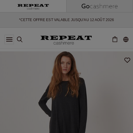
NOUVEAUX STYLES DOUX ET NOUVELLES COULEURS POUR LA
SAISON À VENIR
EXTRA 10% OFF SALE
*CETTE OFFRE EST VALABLE JUSQU'AU 12 AOÛT 2026
*NON VALABLE SUR LIMITED EDITION
*EXCEPTIONS PEUVENT S'APPLIQUER
NOUVEAUTÉS EN CACHEMIRE
NOUVEAUX STYLES DOUX ET NOUVELLES COULEURS POUR LA
SAISON À VENIR
EXTRA 10% OFF SALE