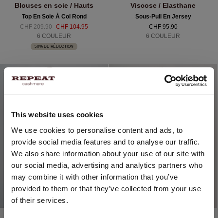
Blouses en soie / Hauts
Viscose / Elasthane
Top En Soie À Col Rond
Sous-Pull En Jersey
CHF 209.90
CHF 104.95
CHF 95.90
6 COULEUR
6 COULEUR
50% DE RÉDUCTION
This website uses cookies
CHANGER DE PAYS
We use cookies to personalise content and ads, to
provide social media features and to analyse our traffic.
Vous visitez Repeat cashmere depuis Suisse (CHF).
We also share information about your use of our site with
Souhaitez-vous mettre à jour votre localisation ?
our social media, advertising and analytics partners who
Pays:
may combine it with other information that you’ve
provided to them or that they’ve collected from your use
États-Unis ($)
of their services.
Langue:
Viscose / Elasthane
Silk / Elasthane