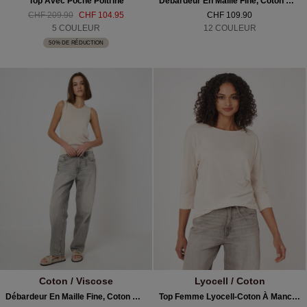
Top Avec Poche Poitrine
Débardeur En Maille Fine, Coton Mélangé
CHF 209.90
CHF 104.95
CHF 109.90
5 COULEUR
12 COULEUR
50% DE RÉDUCTION
Coton / Viscose
Lyocell / Coton
Débardeur En Maille Fine, Coton Mélangé
Top Femme Lyocell-Coton À Manches Chauve-Souris 3/4