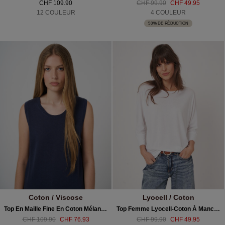
CHF 109.90
CHF 99.90
CHF 49.95
12 COULEUR
4 COULEUR
50% DE RÉDUCTION
Coton / Viscose
Lyocell / Coton
Top En Maille Fine En Coton Mélangé
Top Femme Lyocell-Coton À Manches Chauve-Souris 3/4
CHF 109.90
CHF 76.93
CHF 99.90
CHF 49.95