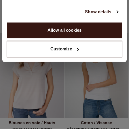
Top Ajusté En Jersey À Manches Longues
Top Avec Poche Poitrine
English
CHF 85.90
CHF 209.90
CHF 149.90
Show details
3 COULEUR
5 COULEUR
CONTINUER
29% DE RÉDUCTION
Allow all cookies
Non, continuez à naviguer en
Suisse (CHF)
Customize
Blouses en soie / Hauts
Coton / Viscose