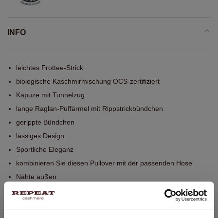
INFO
leichtes Frottee-Strick
biologische Kaschmirmischung OCS-zertifiziert
Kapuze mit Tunnelzug
lange Raglan-Puffärmel mit Rippstrickbündchen
gerippte Bündchen
lässiges Design
Sportliche Eleganz
kombinieren Sie diesen Pullover mit der passenden Hose
Nähte außen
Handwäsche, chemische Reinigung möglich
90% Wolle / 10% Bio-Kaschmir (OCS-zertifiziert)