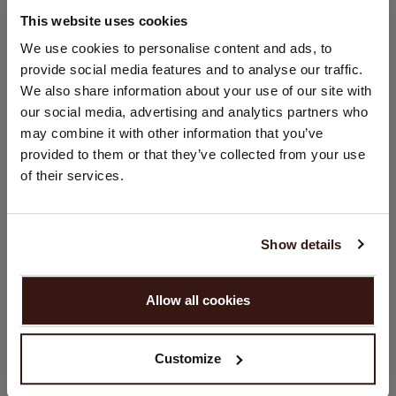
This website uses cookies
GRÖSSE & SCHNITT
STANDORT ÄNDERN
We use cookies to personalise content and ads, to
provide social media features and to analyse our traffic.
Sie besuchen Repeat cashmere von Niederlande (€) aus.
We also share information about your use of our site with
PFLEGEHINWEISE
Möchten Sie Ihre Standort aktualisieren?
our social media, advertising and analytics partners who
Land:
may combine it with other information that you’ve
VERSAND & RÜCKGABE
provided to them or that they’ve collected from your use
Vereinigte Staaten ($)
of their services.
Sprache:
English
DAS KÖNNTE IHNEN AUCH GEFALLEN
Show details
WEITER
Allow all cookies
Nein, weiter shoppen in
Niederlande (€)
Customize