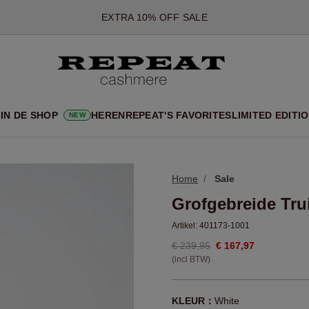
*AANBIEDING IS GELDIG T/M 12 AUGUSTUS 2026
*NIET GELDIG VOOR LIMITED EDITION
*UITZONDERINGEN KUNNEN VAN TOEPASSING ZIJN
NIEUWE CASHMERE COLLECTIE
 NIEUWE STIJLEN EN FRISSE KLEUREN VOOR HET KOMENDE 
IN DE SHOP
HEREN
REPEAT'S FAVORITES
LIMITED EDITI
NEW
EXTRA 10% OFF SALE
Home
Sale
Grofgebreide Tru
Artikel:
401173-1001
€ 239,95
€ 167,97
(incl BTW)
KLEUR：
White