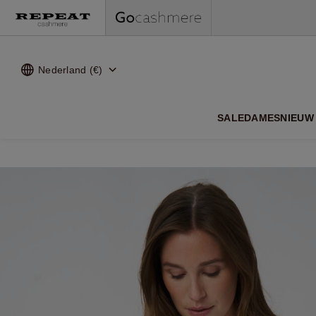
Nederland (€)
ZACHTE
SALE
DAMES
NIEUW 