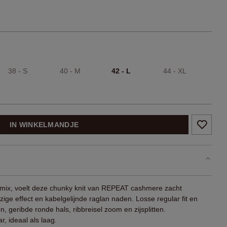
38 - S
40 - M
42 - L
44 - XL
IN WINKELMANDJE
nmix, voelt deze chunky knit van REPEAT cashmere zacht
zige effect en kabelgelijnde raglan naden. Losse regular fit en
, geribde ronde hals, ribbreisel zoom en zijsplitten.
, ideaal als laag.