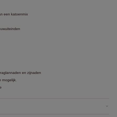
van een katoenmix
uwuiteinden
 raglannaden en zijnaden
 mogelijk.
e