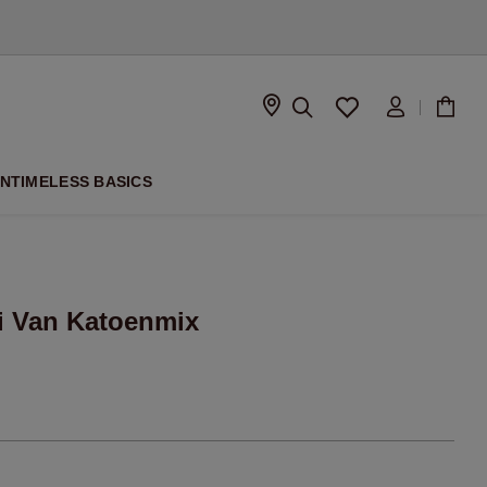
SEIZOEN
ON
TIMELESS BASICS
i Van Katoenmix