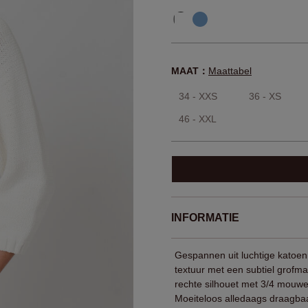
MAAT：
Maattabel
34 - XXS
36 - XS
46 - XXL
INFORMATIE
Gespannen uit luchtige katoe
textuur met een subtiel grofma
rechte silhouet met 3/4 mouwen
Moeiteloos alledaags draagbaar