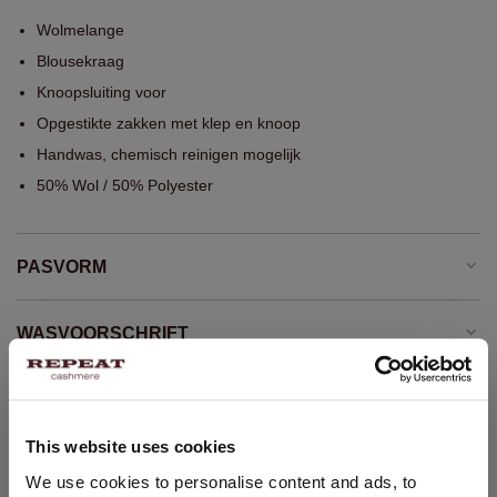
Wolmelange
Blousekraag
Knoopsluiting voor
Opgestikte zakken met klep en knoop
Handwas, chemisch reinigen mogelijk
50% Wol / 50% Polyester
PASVORM
WASVOORSCHRIFT
VERZENDEN & RETOURNEREN
This website uses cookies
LAND WIJZIGEN
We use cookies to personalise content and ads, to