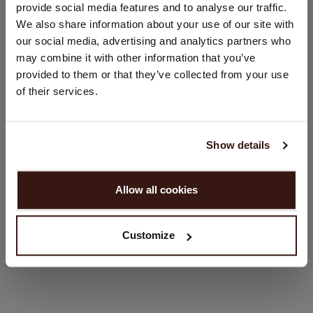
provide social media features and to analyse our traffic.
DIT VINDT U MISSCHIEN OOK LEUK
U bezoekt Repeat cashmere vanuit Nederland (€). Wilt u uw
We also share information about your use of our site with
land wijzigen?
our social media, advertising and analytics partners who
Land:
may combine it with other information that you’ve
provided to them or that they’ve collected from your use
Verenigde Staten ($)
of their services.
Taal:
English
Show details
GA VERDER
Allow all cookies
Nee, winkel verder in
Nederland (€)
Zachte Kasjmier Sjaal Met Franjes - Biologisch & Elegant
Basic Coltrui Dames Van Biologisch Kasjmier
Customize
€ 119,95
€ 259,95