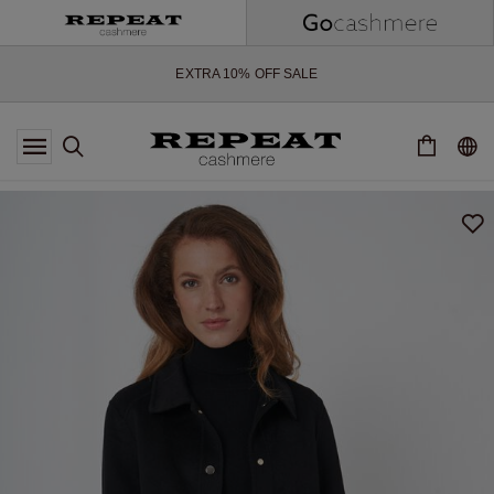
ZACHTE NIEUWE STIJLEN EN FRISSE KLEUREN VOOR HET KOMENDE
SEIZOEN
EXTRA 10% OFF SALE
*AANBIEDING IS GELDIG T/M 12 AUGUSTUS 2026
*NIET GELDIG VOOR LIMITED EDITION
*UITZONDERINGEN KUNNEN VAN TOEPASSING ZIJN
NIEUWE CASHMERE COLLECTIE
ZACHTE NIEUWE STIJLEN EN FRISSE KLEUREN VOOR HET KOMENDE
SEIZOEN
EXTRA 10% OFF SALE