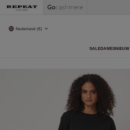
Nederland (€)
ZACHTE
SALE
DAMES
NIEUW 