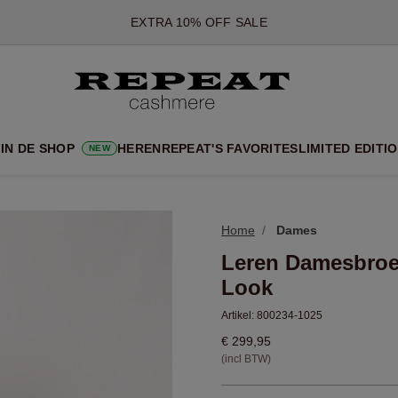
*AANBIEDING IS GELDIG T/M 12 AUGUSTUS 2026
*NIET GELDIG VOOR LIMITED EDITION
*UITZONDERINGEN KUNNEN VAN TOEPASSING ZIJN
NIEUWE CASHMERE COLLECTIE
 NIEUWE STIJLEN EN FRISSE KLEUREN VOOR HET KOMENDE 
IN DE SHOP
HEREN
REPEAT'S FAVORITES
LIMITED EDITI
NEW
EXTRA 10% OFF SALE
Home
Dames
Leren Damesbroe
Look
Artikel:
800234-1025
€ 299,95
(incl BTW)