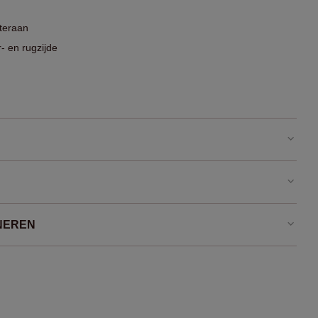
teraan
- en rugzijde
NEREN