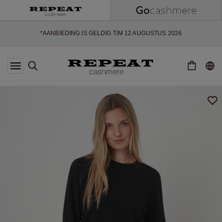
ZACHTE NIEUWE STIJLEN EN FRISSE KLEUREN VOOR HET KOMENDE
SEIZOEN
EXTRA 10% OFF SALE
*AANBIEDING IS GELDIG T/M 12 AUGUSTUS 2026
*NIET GELDIG VOOR LIMITED EDITION
*UITZONDERINGEN KUNNEN VAN TOEPASSING ZIJN
NIEUWE CASHMERE COLLECTIE
ZACHTE NIEUWE STIJLEN EN FRISSE KLEUREN VOOR HET KOMENDE
SEIZOEN
EXTRA 10% OFF SALE