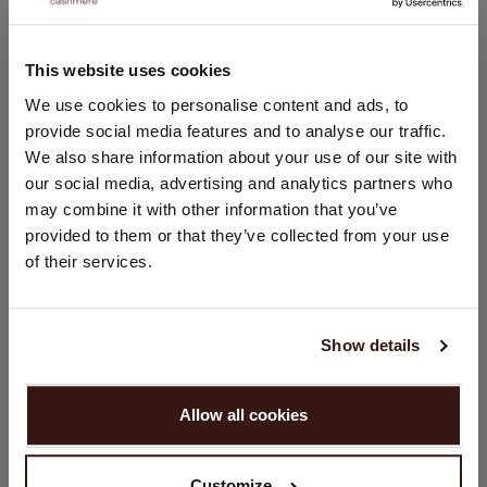
PASVORM
This website uses cookies
WASVOORSCHRIFT
LAND WIJZIGEN
We use cookies to personalise content and ads, to
provide social media features and to analyse our traffic.
U bezoekt Repeat cashmere vanuit Nederland (€). Wilt u uw
VERZENDEN & RETOURNEREN
We also share information about your use of our site with
land wijzigen?
our social media, advertising and analytics partners who
Land:
may combine it with other information that you’ve
provided to them or that they’ve collected from your use
Verenigde Staten ($)
DIT VINDT U MISSCHIEN OOK LEUK
of their services.
Taal:
English
Show details
GA VERDER
Allow all cookies
Nee, winkel verder in
Nederland (€)
Customize