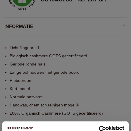
INFORMATIE
Licht fijngebreid
Biologisch cashmere GOTS gecertificeerd
Geribde ronde hals
Lange pofmouwen met geribde boord
Ribboorden
Kort model
Normale pasvorm
Handwas, chemisch reinigen mogelijk
100% Organisch Cashmere (GOTS gecertificeerd)