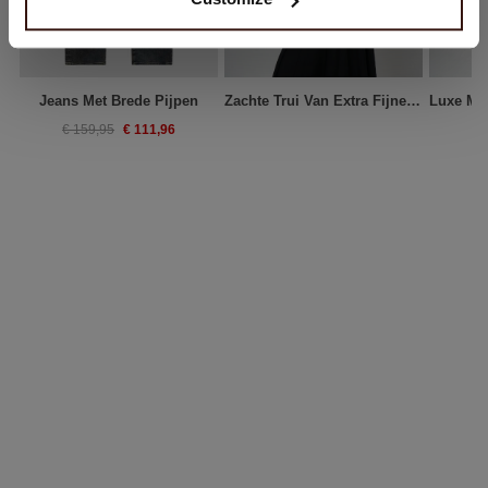
Jeans Met Brede Pijpen
Zachte Trui Van Extra Fijne Merinowol Met Brede Kraag
€ 111,96
€ 159,95