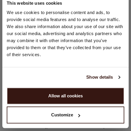
This website uses cookies
VERZENDEN & RETOURNEREN
LAND WIJZIGEN
We use cookies to personalise content and ads, to
provide social media features and to analyse our traffic.
U bezoekt Repeat cashmere vanuit Nederland (€). Wilt u uw
We also share information about your use of our site with
land wijzigen?
our social media, advertising and analytics partners who
DIT VINDT U MISSCHIEN OOK LEUK
Land:
may combine it with other information that you’ve
provided to them or that they’ve collected from your use
Verenigde Staten ($)
of their services.
Taal:
English
Show details
GA VERDER
Allow all cookies
Nee, winkel verder in
Nederland (€)
Customize
Jeans Met Brede Pijpen
Zachte Trui Van Extra Fijne Merinowol Met Brede Kraag