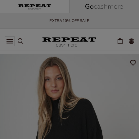
ZACHTE NIEUWE STIJLEN EN FRISSE KLEUREN VOOR HET KOMENDE
SEIZOEN
EXTRA 10% OFF SALE
*AANBIEDING IS GELDIG T/M 12 AUGUSTUS 2026
*NIET GELDIG VOOR LIMITED EDITION
*UITZONDERINGEN KUNNEN VAN TOEPASSING ZIJN
NIEUWE CASHMERE COLLECTIE
ZACHTE NIEUWE STIJLEN EN FRISSE KLEUREN VOOR HET KOMENDE
SEIZOEN
EXTRA 10% OFF SALE