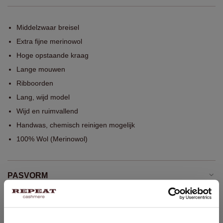
Middelzwaar breisel
Extra fijne merinowol
Hoge opstaande kraag
Lange mouwen
Ribboorden
Lang, wijd model
Wijd en ruimvallend
Handwas, chemisch reinigen mogelijk
100% Wol (Merinowol)
PASVORM
WASVOORSCHRIFT