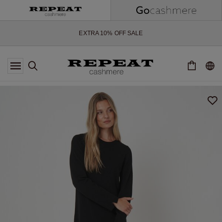
ZACHTE NIEUWE STIJLEN EN FRISSE KLEUREN VOOR HET KOMENDE
SEIZOEN
EXTRA 10% OFF SALE
*AANBIEDING IS GELDIG T/M 12 AUGUSTUS 2026
*NIET GELDIG VOOR LIMITED EDITION
*UITZONDERINGEN KUNNEN VAN TOEPASSING ZIJN
NIEUWE CASHMERE COLLECTIE
ZACHTE NIEUWE STIJLEN EN FRISSE KLEUREN VOOR HET KOMENDE
SEIZOEN
EXTRA 10% OFF SALE