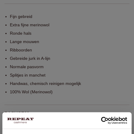
Fijn gebreid
Extra fijne merinowol
Ronde hals
Lange mouwen
Ribboorden
Gebreide jurk in A-lijn
Normale pasvorm
Splitjes in manchet
Handwas, chemisch reinigen mogelijk
100% Wol (Merinowol)
PASVORM
WASVOORSCHRIFT