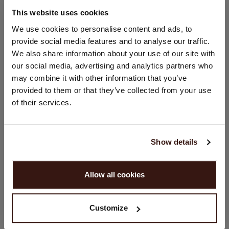
This website uses cookies
VERZENDEN & RETOURNEREN
LAND WIJZIGEN
We use cookies to personalise content and ads, to
provide social media features and to analyse our traffic.
U bezoekt Repeat cashmere vanuit Nederland (€). Wilt u uw
We also share information about your use of our site with
land wijzigen?
our social media, advertising and analytics partners who
Land:
may combine it with other information that you’ve
DIT VINDT U MISSCHIEN OOK LEUK
provided to them or that they’ve collected from your use
Verenigde Staten ($)
of their services.
Taal:
English
Show details
GA VERDER
Allow all cookies
Nee, winkel verder in
Nederland (€)
Customize