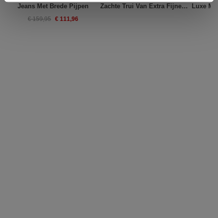
Jeans Met Brede Pijpen
Zachte Trui Van Extra Fijne Merinowol Met Brede Kraag
€ 111,96
€ 159,95