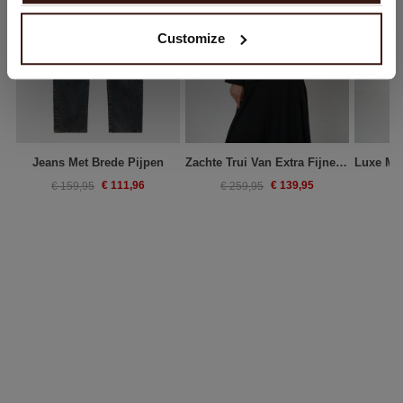
Customize
Jeans Met Brede Pijpen
Zachte Trui Van Extra Fijne Merinowol Met Brede Kraag
€ 111,96
€ 139,95
€ 159,95
€ 259,95