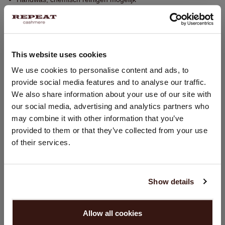
70% Wol / 30% Organisch Cashmere (OCS gecertificeerd)
PASVORM
This website uses cookies
LAND WIJZIGEN
We use cookies to personalise content and ads, to
WASVOORSCHRIFT
provide social media features and to analyse our traffic.
U bezoekt Repeat cashmere vanuit Nederland (€). Wilt u uw
We also share information about your use of our site with
land wijzigen?
our social media, advertising and analytics partners who
VERZENDEN & RETOURNEREN
Land:
may combine it with other information that you’ve
provided to them or that they’ve collected from your use
Verenigde Staten ($)
of their services.
Taal:
DIT VINDT U MISSCHIEN OOK LEUK
English
Show details
GA VERDER
Allow all cookies
Nee, winkel verder in
Nederland (€)