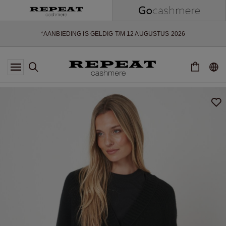
ZACHTE NIEUWE STIJLEN EN FRISSE KLEUREN VOOR HET KOMENDE
SEIZOEN
EXTRA 10% OFF SALE
*AANBIEDING IS GELDIG T/M 12 AUGUSTUS 2026
*NIET GELDIG VOOR LIMITED EDITION
*UITZONDERINGEN KUNNEN VAN TOEPASSING ZIJN
NIEUWE CASHMERE COLLECTIE
ZACHTE NIEUWE STIJLEN EN FRISSE KLEUREN VOOR HET KOMENDE
SEIZOEN
EXTRA 10% OFF SALE